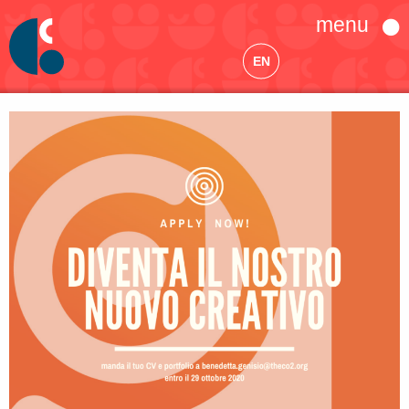
menu
EN