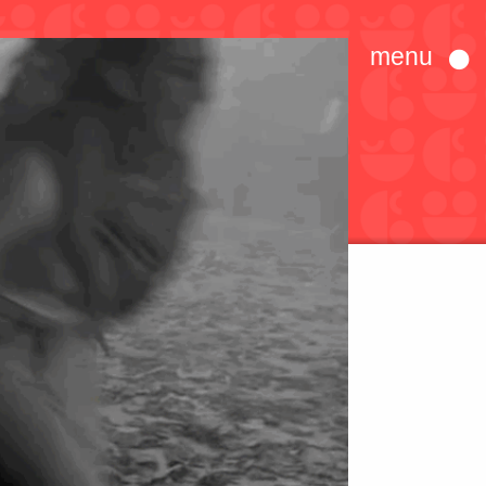
menu
Dona ora
EN