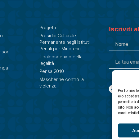
e
Progetti
Iscriviti 
ro
Presidio Culturale
Permanente negli Istituti
Penali per Minorenni
nsor
Il palcoscenico della
legalità
ampa
Pensa 2040
Mascherine contro la
violenza
Per fornire 
e/o accedere
permetterà d
sito. Non ac
caratteristic
Ac