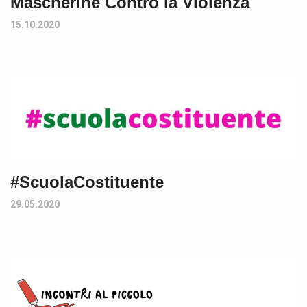
Mascherine Contro la Violenza
15.10.2020
#ScuolaCostituente
29.05.2020