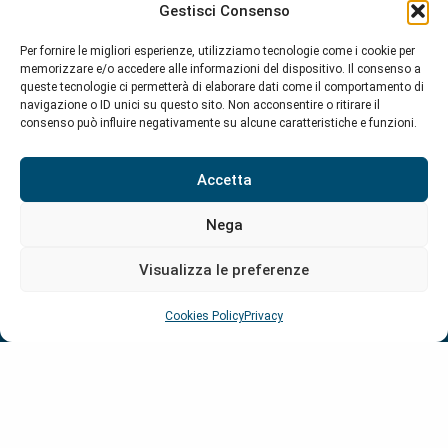
Gestisci Consenso
Per fornire le migliori esperienze, utilizziamo tecnologie come i cookie per
memorizzare e/o accedere alle informazioni del dispositivo. Il consenso a
queste tecnologie ci permetterà di elaborare dati come il comportamento di
navigazione o ID unici su questo sito. Non acconsentire o ritirare il
c/o Casa internazionale delle donne
consenso può influire negativamente su alcune caratteristiche e funzioni.
Via della Lungara 19 – 00165 Roma
info@crisi-opportunita.org
Accetta
Iscriviti alla nostra newsletter mensile
Nega
Visualizza le preferenze
Cookies Policy
Privacy